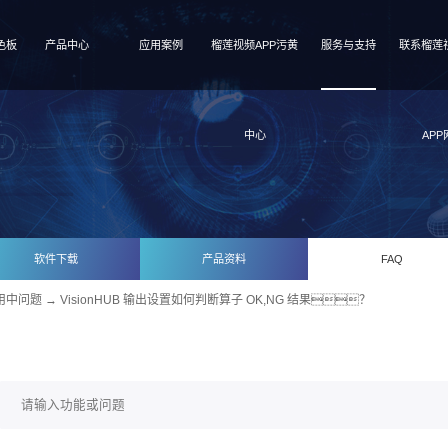
色板
产品中心
应用案例
榴莲视频APP污黄
服务与支持
联系榴莲
中心
APP
软件下载
产品资料
FAQ
用中问题
→ VisionHUB 输出设置如何判断算子 OK,NG 结果？