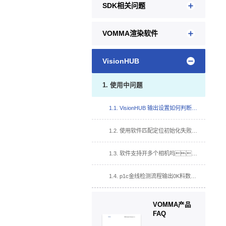
SDK相关问题
VOMMA渲染软件
VisionHUB
1. 使用中问题
1.1. VisionHUB 输出设置如何判断算子 OK,NG 结果？
1.2. 使用软件匹配定位初始化失败，改变参数，软件卡死？
1.3. 软件支持开多个相机吗？
1.4. p1c金线检测流程输出0K料数不显示及NG料数不累计（计算器工具文件配置错误）？
VOMMA产品
FAQ