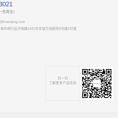
3021
（周一至周五）
fcamping.com
海市闵行区沪闵路1441号华谊万创新所8号楼102室
扫一扫
了解更多产品信息