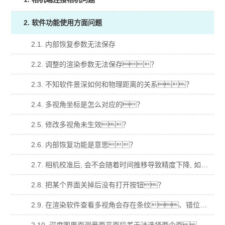
2. 软件功能使用方面问题
2.1. 内部恢复参数无法保存
2.2. 调整的渲染参数无法保存？
2.3. 不知软件景深如何和物理距离的关系？
2.4. 多视角坐标是怎么对应的？
2.5. 修改多视角未生效？
2.6. 内部恢复功能是意思？
2.7. 相机校准后, 会不会随着时间推移导致精度下降, 如何验证这一点？
2.8. 把某个界面关掉后没有打开按钮？
2.9. 在渲染软件查看多视角会存在条纹、错位、明暗变化等异常？